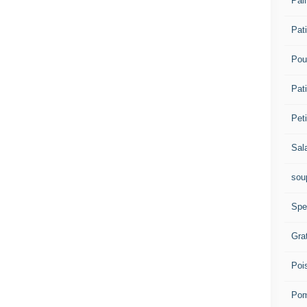
Pai
Pat
Pou
Pati
Pet
Sal
sou
Spe
Gra
Poi
Pom