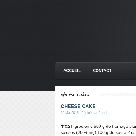
ACCUEIL
CONTACT
cheese cakes
CHEESE-CAKE
19 Mai 2015
, Rédigé par Rahel
בס"ד Ingredients 500 g de fromage blanc 50 g de margarine ou beurre fondue 3 oeufs 2 petits
suisses (20 % mg) 100 g de sucre 2 cs d