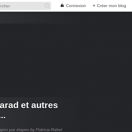
Connexion
+
Créer mon blog
arad et autres
..