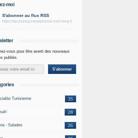
ez-moi
S'abonner au flux RSS
https://lacuisinejuivesepharad.over-blog.fr/rss
letter
ez-vous pour être averti des nouveaux
es publiés.
gories
cialite Tunisienne
35
sah`
28
ia - Salades
26