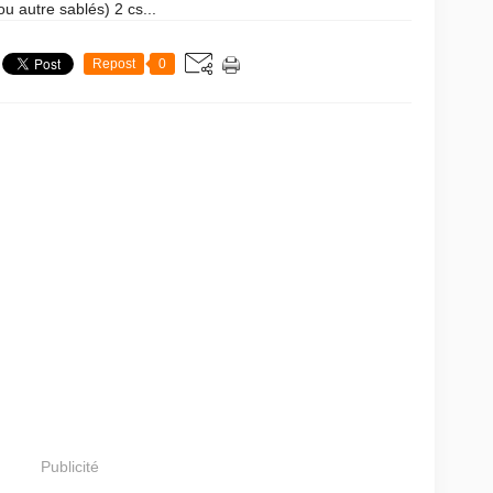
ou autre sablés) 2 cs...
Repost
0
Publicité