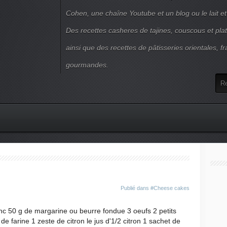
Cohen, une chaîne Youtube et un blog ou le lait et
Des recettes casheres de tajines, couscous et plat
ainsi que des recettes de pâtisseries orientales, fr
gourmandes.
Publié dans
#Cheese cakes
e farine 1 zeste de citron le jus d'1/2 citron 1 sachet de