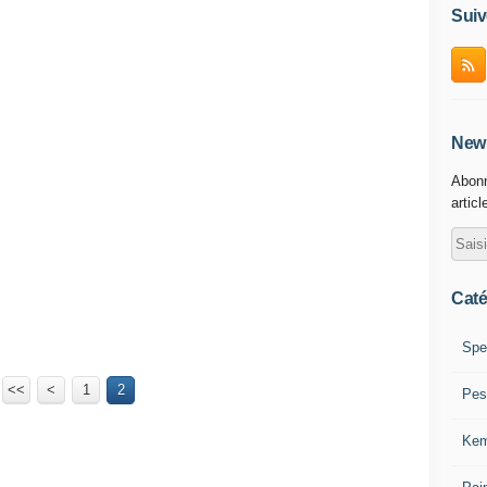
Suiv
News
Abonn
articl
Caté
Spe
<<
<
1
2
Pes
Kem