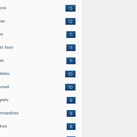
ces
13
eau
12
es
11
ts fours
11
tes
11
lettes
10
vouot
10
gnets
9
rmandises
9
kies
8