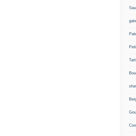
Sau
gat
Pat
Peti
Tar
Bou
sha
Bei
Gou
Coo