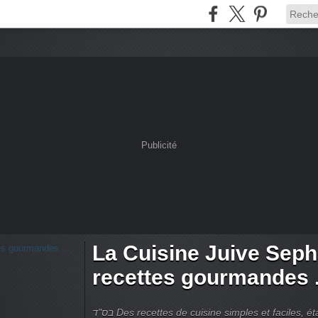
Publicité
La Cuisine Juive Seph
recettes gourmandes .
בס"ד Des recettes de cuisine simples et faciles, étapes par étapes by Patricia Rahel