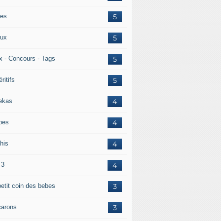
es
5
ux
5
x - Concours - Tags
5
ritifs
5
ekas
4
pes
4
his
4
 3
4
petit coin des bebes
3
arons
3