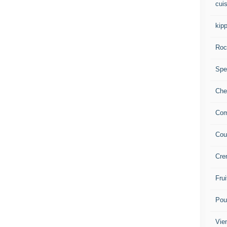
cuis
kip
Roc
Spec
Che
Com
Cou
Cre
Frui
Pou
Vie