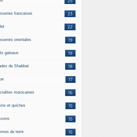
ns
25
isseries francaises
23
let
22
sseries orientales
19
its gateaux
19
ades de Shabbat
18
pe
17
cialites marocaines
16
tins et quiches
15
ssons
15
mes de terre
15