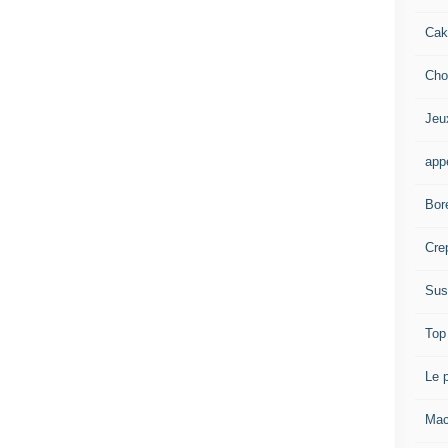
Cak
Cho
Jeu
appé
Bor
Cre
Sus
Top
Le 
Mac