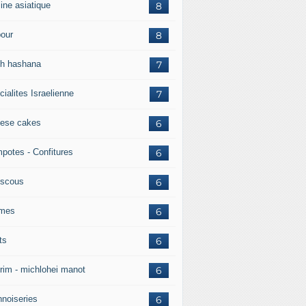
ine asiatique
8
pour
8
h hashana
7
ialites Israelienne
7
ese cakes
6
potes - Confitures
6
scous
6
mes
6
ts
6
rim - michlohei manot
6
nnoiseries
6