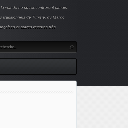
 la viande ne se rencontreront jamais.
s traditionnels de Tunisie, du Maroc
ançaises et autres recettes très