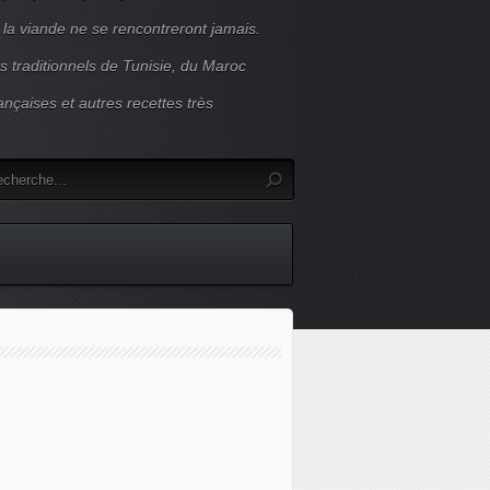
 la viande ne se rencontreront jamais.
s traditionnels de Tunisie, du Maroc
ançaises et autres recettes très