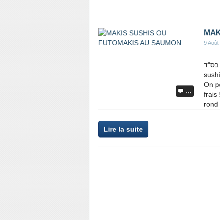
MAK
9 Août
בס"ד Bonjour a tous !!! De la meme maniere que les makis
sushi
On pe
…
frais
rond 
Lire la suite