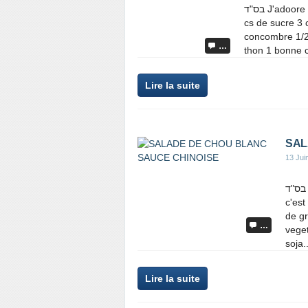
בס"ד J'adoore les sushis !!! Ingredients 250 g de riz rond ou riz a sushi 2
cs de sucre 3 c
concombre 1/2 
…
thon 1 bonne 
Lire la suite
SAL
13 Jui
בס"ד Voici une salade que tout le monde adore !! Et en plus,
c'est
de gr
…
veget
soja..
Lire la suite