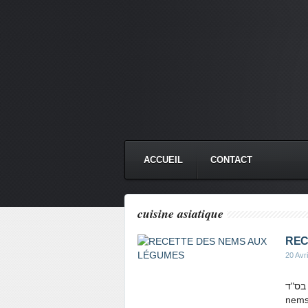
ACCUEIL
CONTACT
cuisine asiatique
REC
20 Avr
בס"ד Une de mes recettes préférée !! Pour une quinzaine de
nems 