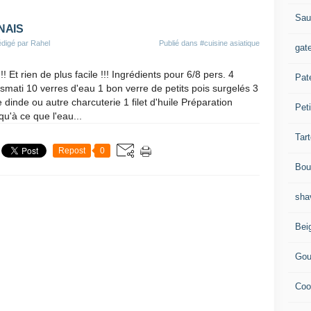
Sau
NAIS
digé par Rahel
Publié dans
#cuisine asiatique
gat
Pat
asmati 10 verres d'eau 1 bon verre de petits pois surgelés 3
 dinde ou autre charcuterie 1 filet d'huile Préparation
Peti
squ'à ce que l'eau...
Tar
Repost
0
Bou
sha
Bei
Gou
Coo