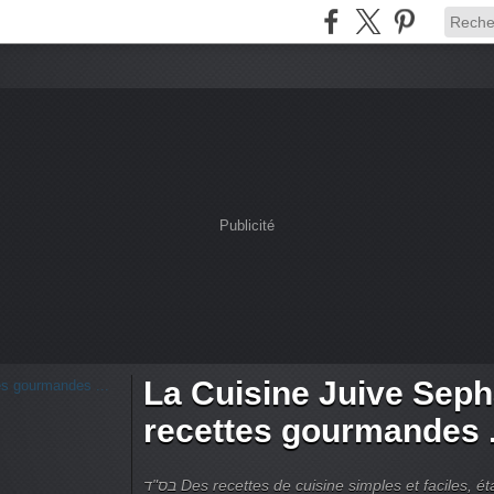
Publicité
La Cuisine Juive Seph
recettes gourmandes .
בס"ד Des recettes de cuisine simples et faciles, étapes par étapes by Patricia Rahel