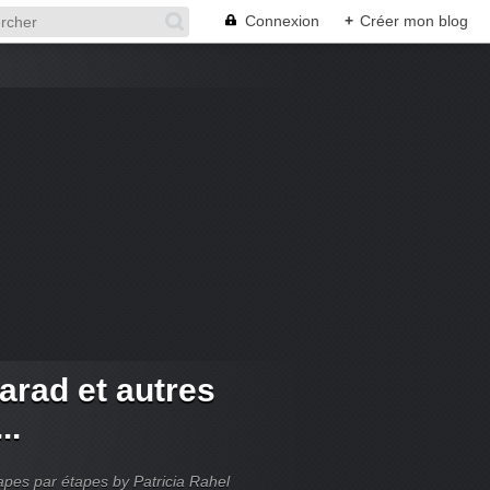
Connexion
+
Créer mon blog
arad et autres
..