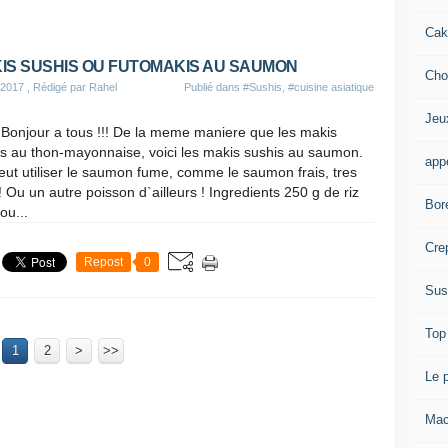
Cak
IS SUSHIS OU FUTOMAKIS AU SAUMON
Cho
 2017
, Rédigé par Rahel
Publié dans
#Sushis
,
#cuisine asiatique
Jeu
s au thon-mayonnaise, voici les makis sushis au saumon.
appé
ut utiliser le saumon fume, comme le saumon frais, tres
 ! Ou un autre poisson d`ailleurs ! Ingredients 250 g de riz
Bor
ou...
Cre
Repost
0
Sus
Top
1
2
>
>>
Le 
Mac