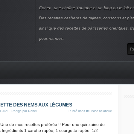
Cohen, une chaîne Youtube et un blog ou le lait et
Des recettes casheres de tajines, couscous et plat
ainsi que des recettes de pâtisseries orientales, fr
gourmandes.
ETTE DES NEMS AUX LÉGUMES
il 2021
, Rédigé par Rahel
Publié dans
#cuisine asiatique
Ingrédients 1 carotte rapée, 1 courgette rapée, 1/2