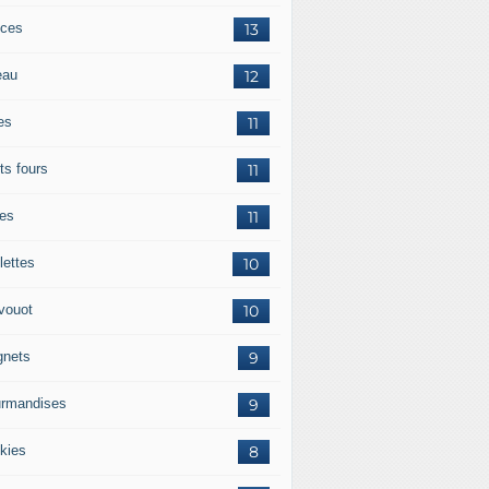
ces
13
eau
12
es
11
ts fours
11
tes
11
lettes
10
vouot
10
gnets
9
rmandises
9
kies
8