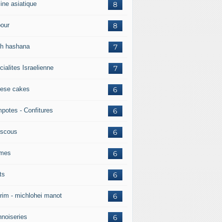
ine asiatique
8
pour
8
h hashana
7
ialites Israelienne
7
ese cakes
6
potes - Confitures
6
scous
6
mes
6
ts
6
rim - michlohei manot
6
nnoiseries
6