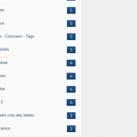
es
5
ux
5
x - Concours - Tags
5
ritifs
5
ekas
4
pes
4
his
4
 3
4
petit coin des bebes
3
arons
3