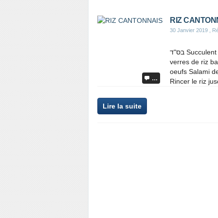
RIZ CANTON
30 Janvier 2019
, Ré
בס"ד Succulent !! Et rien de plus facile !!! Ingrédients pour 6/8 pers. 4
verres de riz b
oeufs Salami de
…
Rincer le riz ju
Lire la suite