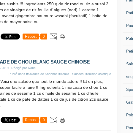
Pai
s de vinaigre de riz feuille d`algues (nori) 1 carotte 1
Pat
avocat gingembre saumure wasabi (facultatif) 1 boite de
cs de mayonnaise ou...
Pou
Repost
0
Pati
Pet
ADE DE CHOU BLANC SAUCE CHINOISE
Sal
n 2019
, Rédigé par Rahel
Publié dans
#Salades de Shabbat
,
#Kemia - Salades
,
#cuisine asiatique
sou
 super facile à faire !! Ingrédients 1 morceau de chou 1 cs
Spe
aines de sésame 1 cs d’huile de sésame 1 cs d’huile
ale 1 cs de pâte de dattes 1 cs de jus de citron 2cs sauce
Gra
.
Poi
Repost
0
Pom