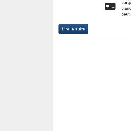
barqu
…
blanc
peut.
Lire la suite