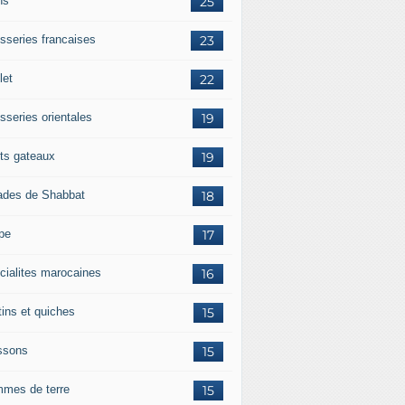
ns
25
isseries francaises
23
let
22
sseries orientales
19
its gateaux
19
ades de Shabbat
18
pe
17
cialites marocaines
16
tins et quiches
15
ssons
15
mes de terre
15