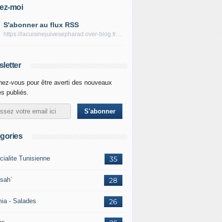
ez-moi
S'abonner au flux RSS
https://lacuisinejuivesepharad.over-blog.fr/rss
letter
ez-vous pour être averti des nouveaux
es publiés.
gories
cialite Tunisienne
35
sah`
28
ia - Salades
26