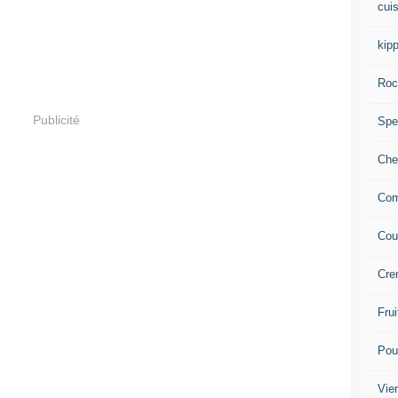
cuis
kip
Roc
Publicité
Spec
Che
Com
Cou
Cre
Frui
Pou
Vie