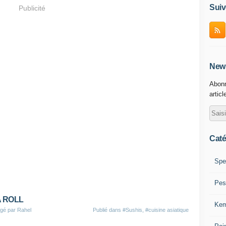
Suiv
Publicité
News
Abonn
articl
Caté
Spe
Pes
 ROLL
Kem
gé par Rahel
Publié dans
#Sushis
,
#cuisine asiatique