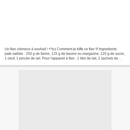
Un flan crémeux à souhait ! בס"ד Comment je kiffe ce flan !!! Ingredients :
pate sablée : 250 g de farine, 125 g de beurre ou margarine, 125 g de sucre,
1 oeuf, 1 pincée de sel. Pour l'appareil à flan : 1 litre de lait, 2 sachets de
sucre vanillé, 150...