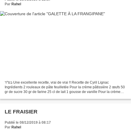
Par
Rahel
בס"ד Une excellente recette, vrai de vrai !! Recette de Cyril Lignac
Ingrédients 2 rouleaux de pâte feuilletée Pour la crème pâtissière 2 œufs 50
gr de sucre 30 gr de farine 25 cl de lait 1 gousse de vanille Pour la crème
d’amande 125 gr de beurre doux...
LE FRAISIER
Publié le 08/12/2019 à 08:17
Par
Rahel