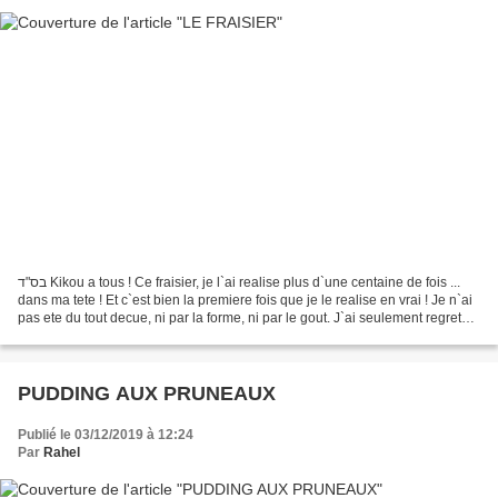
בס"ד Kikou a tous ! Ce fraisier, je l`ai realise plus d`une centaine de fois ...
dans ma tete ! Et c`est bien la premiere fois que je le realise en vrai ! Je n`ai
pas ete du tout decue, ni par la forme, ni par le gout. J`ai seulement regretee
de n`avoir...
PUDDING AUX PRUNEAUX
Publié le 03/12/2019 à 12:24
Par
Rahel