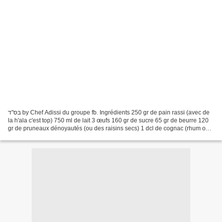
בס"ד by Chef Adissi du groupe fb. Ingrédients 250 gr de pain rassi (avec de
la h'ala c'est top) 750 ml de lait 3 œufs 160 gr de sucre 65 gr de beurre 120
gr de pruneaux dénoyautés (ou des raisins secs) 1 dcl de cognac (rhum ou
whisky) Caramel : 150 gr...