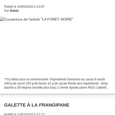
Publié le 10/05/2020 à 13:07
Par
Rahel
בס"ד Idéal pour un anniversaire ! Ingredients Genoises au cacao 8 oeufs
240 g de sucre 220 g de farine 15 g de cacao Reste des ingrédients : sirop
baume a 30 degres (recette plus bas) 2 creme liquide parve Rich 1 tablette
de chocolat noire cerises confites...
GALETTE À LA FRANGIPANE
Publié le 13/01/2020 à 12:17