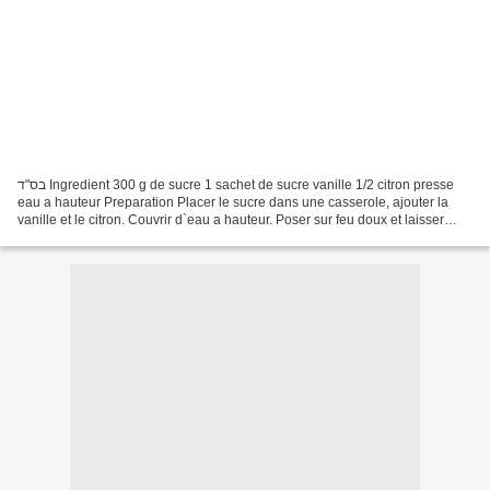
בס"ד Ingredient 300 g de sucre 1 sachet de sucre vanille 1/2 citron presse
eau a hauteur Preparation Placer le sucre dans une casserole, ajouter la
vanille et le citron. Couvrir d`eau a hauteur. Poser sur feu doux et laisser
cuire doucement de 104 a 106...