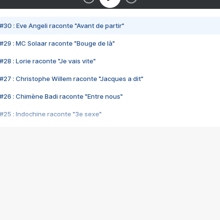
#30 : Eve Angeli raconte "Avant de partir"
#29 : MC Solaar raconte "Bouge de là"
28 : Lorie raconte "Je vais vite"
#27 : Christophe Willem raconte "Jacques a dit"
#26 : Chimène Badi raconte "Entre nous"
#25 : Indochine raconte "3e sexe"
#24 : Zaho raconte "C'est chelou"
#23 : Patrick Bruel raconte "Au café des délices"
#22 : Kyo raconte "Le chemin"
#21 : Nolwenn Leroy raconte "Cassé"
#20 : Patrick Hernandez raconte "Born to be alive"