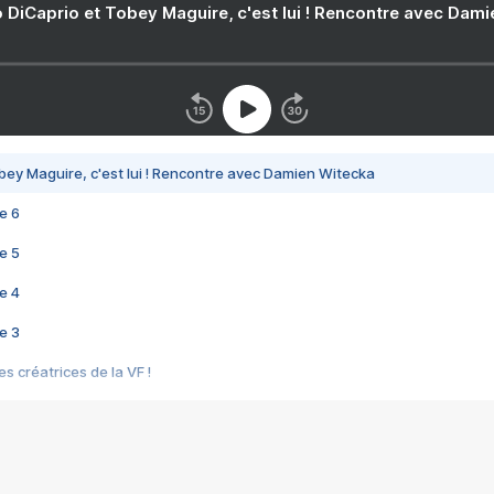
 DiCaprio et Tobey Maguire, c'est lui ! Rencontre avec Dam
bey Maguire, c'est lui ! Rencontre avec Damien Witecka
e 6
e 5
e 4
e 3
s créatrices de la VF !
e 2
e 1
e Mektoub My Love arrive enfin ! Rencontre avec Shaïn Boumedine et Sal