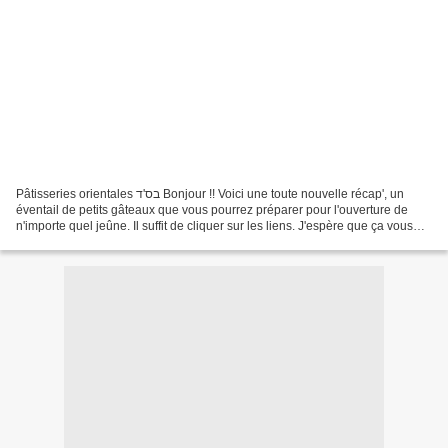
Pâtisseries orientales בס'ד Bonjour !! Voici une toute nouvelle récap', un
éventail de petits gâteaux que vous pourrez préparer pour l'ouverture de
n'importe quel jeûne. Il suffit de cliquer sur les liens. J'espère que ça vous
plaira !!! Bon jeûne à tous,...