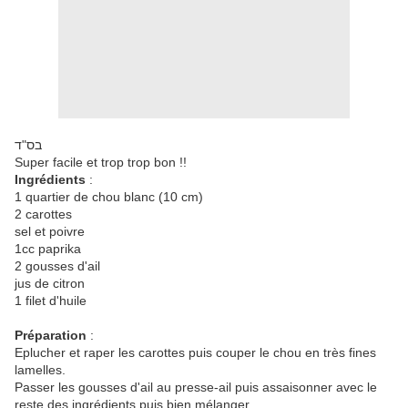
בס"ד
Super facile et trop trop bon !!
Ingrédients
:
1 quartier de chou blanc (10 cm)
2 carottes
sel et poivre
1cc paprika
2 gousses d'ail
jus de citron
1 filet d'huile
Préparation
:
Eplucher et raper les carottes puis couper le chou en très fines
lamelles.
Passer les gousses d'ail au presse-ail puis assaisonner avec le
reste des ingrédients puis bien mélanger.