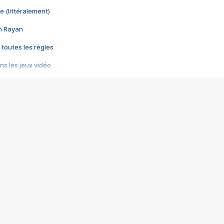
e (littéralement)
im Rayan
 toutes les règles
s les jeux vidéo
us choquant de Rockstar ? - Le scandale BULLY
e plus moche de Steam
du RÊVE tourne au CAUCHEMAR
pendant 8 heures
it… à tort
umiliés par un jeu vidéo
ire - Final Fantasy 8
ti un empire - Age of Empires