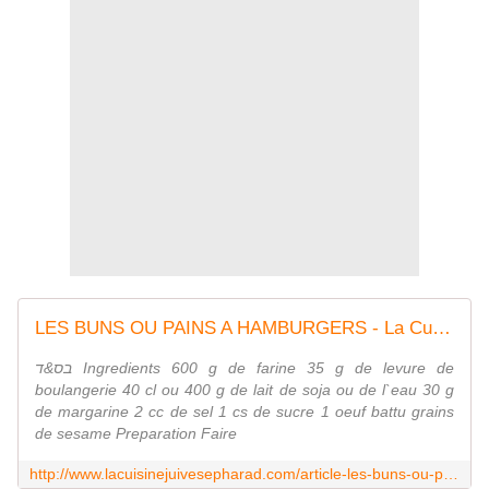
LES BUNS OU PAINS A HAMBURGERS - La Cuisine Juive Sepharad et autres recettes gourmandes ...
בס&ד Ingredients 600 g de farine 35 g de levure de
boulangerie 40 cl ou 400 g de lait de soja ou de l`eau 30 g
de margarine 2 cc de sel 1 cs de sucre 1 oeuf battu grains
de sesame Preparation Faire
http://www.lacuisinejuivesepharad.com/article-les-buns-ou-pains-a-hamburgers-49093938.html