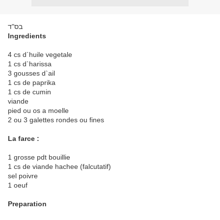
בס"ד
Ingredients
4 cs d`huile vegetale
1 cs d`harissa
3 gousses d`ail
1 cs de paprika
1 cs de cumin
viande
pied ou os a moelle
2 ou 3 galettes rondes ou fines
La farce :
1 grosse pdt bouillie
1 cs de viande hachee (falcutatif)
sel poivre
1 oeuf
Preparation