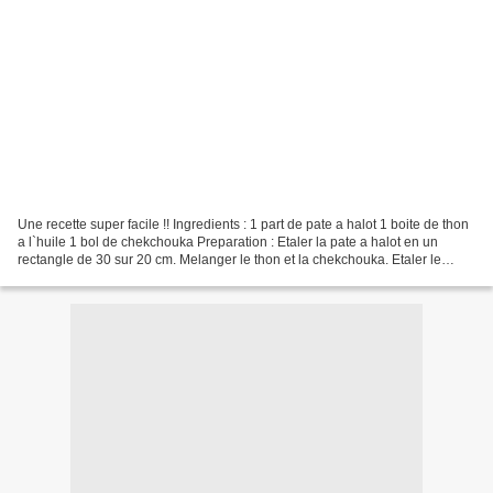
Une recette super facile !! Ingredients : 1 part de pate a halot 1 boite de thon
a l`huile 1 bol de chekchouka Preparation : Etaler la pate a halot en un
rectangle de 30 sur 20 cm. Melanger le thon et la chekchouka. Etaler le
melange sur les 3/4 de la...