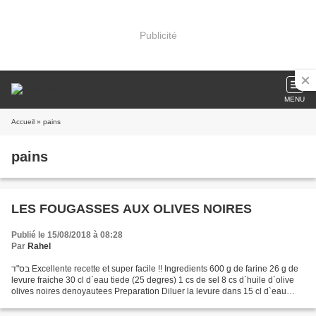
Publicité
MENU
Accueil
» pains
pains
LES FOUGASSES AUX OLIVES NOIRES
Publié le 15/08/2018 à 08:28
Par
Rahel
בס"ד Excellente recette et super facile !! Ingredients 600 g de farine 26 g de
levure fraiche 30 cl d`eau tiede (25 degres) 1 cs de sel 8 cs d`huile d`olive
olives noires denoyautees Preparation Diluer la levure dans 15 cl d`eau
tiede. Dans un saladier,...