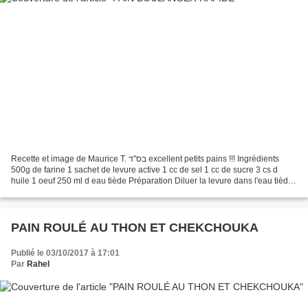
Recette et image de Maurice T. בס"ד excellent petits pains !!! Ingrédients
500g de farine 1 sachet de levure active 1 cc de sel 1 cc de sucre 3 cs d
huile 1 oeuf 250 ml d eau tiède Préparation Diluer la levure dans l'eau tiède
et y ajouter l'huile et...
PAIN ROULÉ AU THON ET CHEKCHOUKA
Publié le 03/10/2017 à 17:01
Par
Rahel