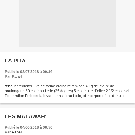
LA PITA
Publié le 02/07/2018 à 09:36
Par
Rahel
בס"ד Ingredients 1 kg de farine ordinaire tamisee 40 g de levure de
boulangerie 60 cl d`eau tiede (25 degres) 5 cs d`huile d`olive 2 1/2 cc de sel
Preparation Emietter la levure dans l`eau tiede, et incorporer 4 cs d``huile
d`olive, puis 300 g de farine....
LES MALAWAH'
Publié le 04/06/2018 à 08:50
Par
Rahel