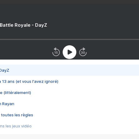
 Battle Royale - DayZ
 DayZ
 a 13 ans (et vous l'avez ignoré)
e (littéralement)
im Rayan
 toutes les règles
s les jeux vidéo
us choquant de Rockstar ? - Le scandale BULLY