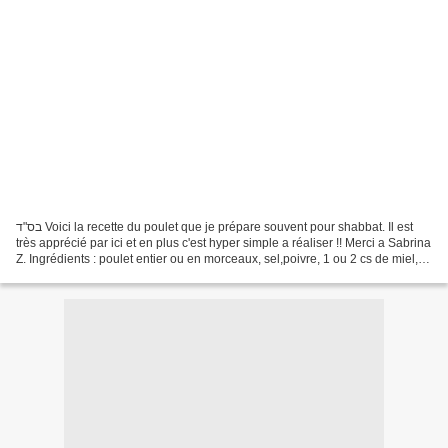
בס"ד Voici la recette du poulet que je prépare souvent pour shabbat. Il est
très apprécié par ici et en plus c'est hyper simple a réaliser !! Merci a Sabrina
Z. Ingrédients : poulet entier ou en morceaux, sel,poivre, 1 ou 2 cs de miel, 1
citron pressé....