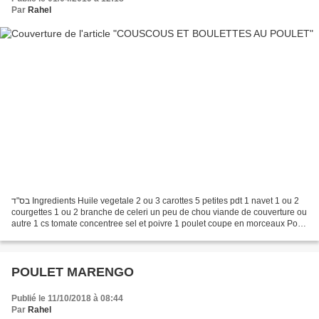
Par
Rahel
בס"ד Ingredients Huile vegetale 2 ou 3 carottes 5 petites pdt 1 navet 1 ou 2
courgettes 1 ou 2 branche de celeri un peu de chou viande de couverture ou
autre 1 cs tomate concentree sel et poivre 1 poulet coupe en morceaux Pour
le couscous 700 g de couscous...
POULET MARENGO
Publié le 11/10/2018 à 08:44
Par
Rahel