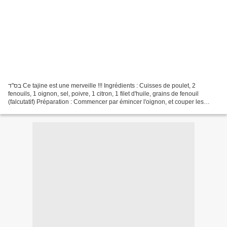
בס"ד Ce tajine est une merveille !!! Ingrédients : Cuisses de poulet, 2
fenouils, 1 oignon, sel, poivre, 1 citron, 1 filet d'huile, grains de fenouil
(falcutatif) Préparation : Commencer par émincer l'oignon, et couper les
fenouils en lamelles dans le...