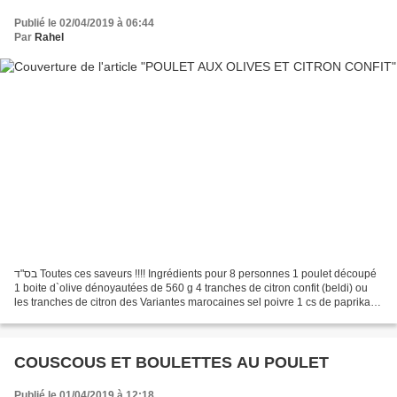
Publié le 02/04/2019 à 06:44
Par
Rahel
בס"ד Toutes ces saveurs !!!! Ingrédients pour 8 personnes 1 poulet découpé
1 boite d`olive dénoyautées de 560 g 4 tranches de citron confit (beldi) ou
les tranches de citron des Variantes marocaines sel poivre 1 cs de paprika 1
cs de curcuma 5 cs persil...
COUSCOUS ET BOULETTES AU POULET
Publié le 01/04/2019 à 12:18