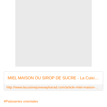
MIEL MAISON OU SIROP DE SUCRE - La Cuisine Juive Sepharad et autres recettes gourmandes ...
http://www.lacuisinejuivesepharad.com/article-miel-maison-ou-sirop-de-sucre-49092722.html
#Patisseries orientales