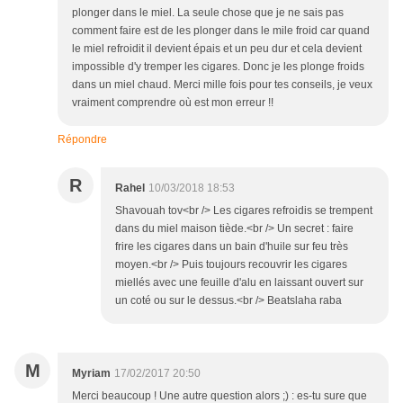
plonger dans le miel. La seule chose que je ne sais pas
comment faire est de les plonger dans le mile froid car quand
le miel refroidit il devient épais et un peu dur et cela devient
impossible d'y tremper les cigares. Donc je les plonge froids
dans un miel chaud. Merci mille fois pour tes conseils, je veux
vraiment comprendre où est mon erreur !!
Répondre
R
Rahel
10/03/2018 18:53
Shavouah tov<br /> Les cigares refroidis se trempent
dans du miel maison tiède.<br /> Un secret : faire
frire les cigares dans un bain d'huile sur feu très
moyen.<br /> Puis toujours recouvrir les cigares
miellés avec une feuille d'alu en laissant ouvert sur
un coté ou sur le dessus.<br /> Beatslaha raba
M
Myriam
17/02/2017 20:50
Merci beaucoup ! Une autre question alors ;) : es-tu sure que