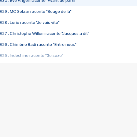
#30 : Eve Angeli raconte "Avant de partir"
#29 : MC Solaar raconte "Bouge de là"
28 : Lorie raconte "Je vais vite"
#27 : Christophe Willem raconte "Jacques a dit"
#26 : Chimène Badi raconte "Entre nous"
#25 : Indochine raconte "3e sexe"
#24 : Zaho raconte "C'est chelou"
#23 : Patrick Bruel raconte "Au café des délices"
#22 : Kyo raconte "Le chemin"
#21 : Nolwenn Leroy raconte "Cassé"
#20 : Patrick Hernandez raconte "Born to be alive"
#19 : Lorie raconte "Près de moi"
#18 : Michael Jones raconte "A nos actes manqués" (avec Jean-Jacque