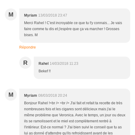
M
Myriam
13/03/2018 23:47
Merci Rahel ! C'est incroyable ce que tu t'y connais... Je vais
faire comme tu dis et j'espère que ça va marcher ! Grosses
bises. M
Répondre
R
Rahel
14/03/2018 11:23
Bekef !!
M
Myriam
08/03/2018 20:24
Bonjour Rahel !<br /> <br /> J'ai fait et refait ta recette de très
nombreuses fois et les cigares sont délicieux mais j'ai le
même problème que Veronica. Avec le temps, un jour ou deux
ils se ramolissent et le miel est complètement rentré à
l'intérieur. Est-ce normal ? J'ai bien suivi le conseil que tu as
lui as donné d'attendre qu'ils refroidissent avant de les