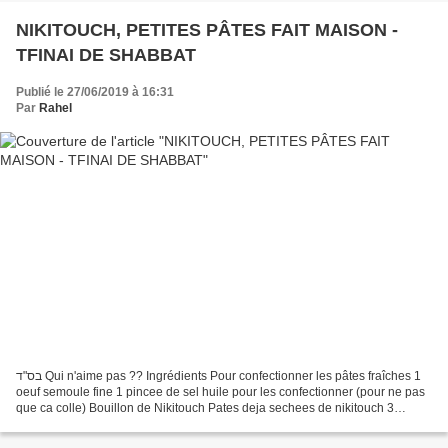
NIKITOUCH, PETITES PÂTES FAIT MAISON -
TFINAI DE SHABBAT
Publié le 27/06/2019 à 16:31
Par
Rahel
בס"ד Qui n'aime pas ?? Ingrédients Pour confectionner les pâtes fraîches 1
oeuf semoule fine 1 pincee de sel huile pour les confectionner (pour ne pas
que ca colle) Bouillon de Nikitouch Pates deja sechees de nikitouch 3
branche de celeri 2 pincees de...