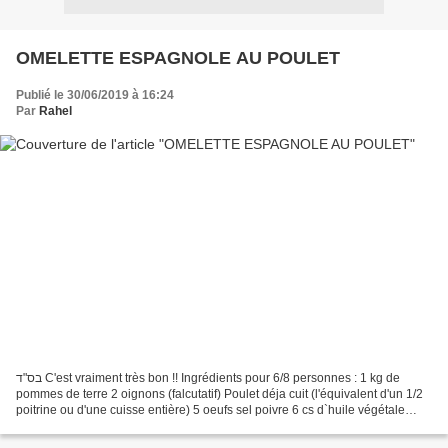
OMELETTE ESPAGNOLE AU POULET
Publié le 30/06/2019 à 16:24
Par
Rahel
בס"ד C'est vraiment très bon !! Ingrédients pour 6/8 personnes : 1 kg de
pommes de terre 2 oignons (falcutatif) Poulet déja cuit (l'équivalent d'un 1/2
poitrine ou d'une cuisse entière) 5 oeufs sel poivre 6 cs d`huile végétale
Persil plat (facultatif)...