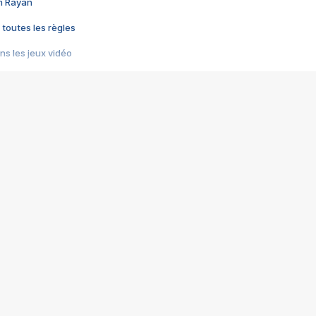
im Rayan
 toutes les règles
s les jeux vidéo
us choquant de Rockstar ? - Le scandale BULLY
e plus moche de Steam
du RÊVE tourne au CAUCHEMAR
pendant 8 heures
it… à tort
umiliés par un jeu vidéo
ire - Final Fantasy 8
ti un empire - Age of Empires
story DOFUS
tard, il crée l'un des pires jeux de tous les temps, MindsEye.