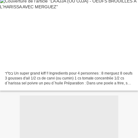
בס"ד Un super grand kiff !! Ingredients pour 4 personnes : 8 merguez 8 oeufs
3 gousses d'ail 1/2 cs de carvi (ou cumin) 1 cs tomate concentrée 1/2 cs
d`harissa sel poivre un peu d`huile Préparation : Dans une poele a frire, sur
feu moyen, verser quelques...