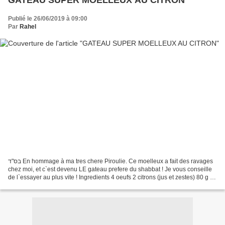
GATEAU SUPER MOELLEUX AU CITRON
Publié le 26/06/2019 à 09:00
Par
Rahel
בס"ד En hommage à ma tres chere Piroulie. Ce moelleux a fait des ravages
chez moi, et c`est devenu LE gateau prefere du shabbat ! Je vous conseille
de l`essayer au plus vite ! Ingredients 4 oeufs 2 citrons (jus et zestes) 80 g de
farine 40 g de maizena...