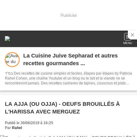
Publicité
MENU
La Cuisine Juive Sepharad et autres
recettes gourmandes ...
בס"ד Des recettes de cuisine simples et faciles, étapes par étapes by Patricia
Rahel Cohen, une chaîne Youtube et un blog ou le lait et la viande ne se
rencontreront jamais. Des recettes casheres de tajines, couscous et plats
traditionnels de Tunisie, du Maroc ainsi que des recettes de pâtisseries
orientales, françaises et autres recettes très gourmandes.
LA AJJA (OU OJJA) - OEUFS BROUILLÉS À
L'HARISSA AVEC MERGUEZ
Publié le 30/06/2019 à 16:25
Par
Rahel