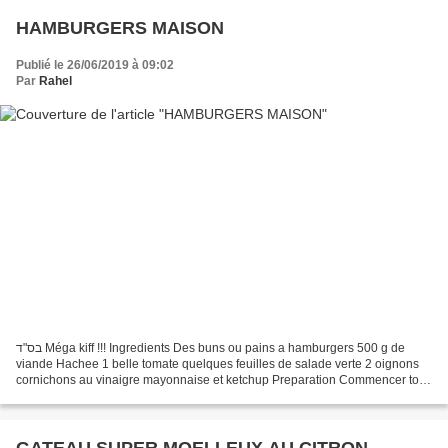
HAMBURGERS MAISON
Publié le 26/06/2019 à 09:02
Par
Rahel
בס"ד Méga kiff !!! Ingredients Des buns ou pains a hamburgers 500 g de
viande Hachee 1 belle tomate quelques feuilles de salade verte 2 oignons
cornichons au vinaigre mayonnaise et ketchup Preparation Commencer tout
d`abord par laver et verifier la salade....