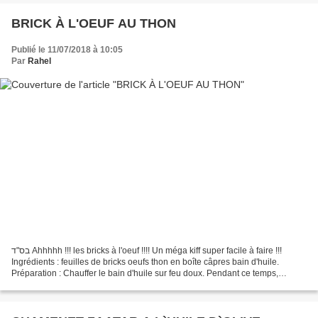
BRICK À L'OEUF AU THON
Publié le 11/07/2018 à 10:05
Par
Rahel
בס"ד Ahhhhh !!! les bricks à l'oeuf !!!! Un méga kiff super facile à faire !!!
Ingrédients : feuilles de bricks oeufs thon en boîte câpres bain d'huile.
Préparation : Chauffer le bain d'huile sur feu doux. Pendant ce temps,
préparer les ingrédients. Égoutter...