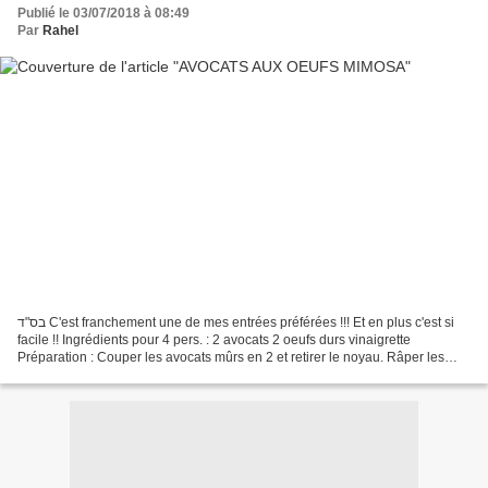
Publié le 03/07/2018 à 08:49
Par
Rahel
בס"ד C'est franchement une de mes entrées préférées !!! Et en plus c'est si
facile !! Ingrédients pour 4 pers. : 2 avocats 2 oeufs durs vinaigrette
Préparation : Couper les avocats mûrs en 2 et retirer le noyau. Râper les
oeufs à la rape fine. Remplir...