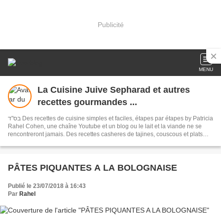
Publicité
MENU
La Cuisine Juive Sepharad et autres
recettes gourmandes ...
בס"ד Des recettes de cuisine simples et faciles, étapes par étapes by Patricia
Rahel Cohen, une chaîne Youtube et un blog ou le lait et la viande ne se
rencontreront jamais. Des recettes casheres de tajines, couscous et plats
traditionnels de Tunisie, du Maroc ainsi que des recettes de pâtisseries
orientales, françaises et autres recettes très gourmandes.
PÂTES PIQUANTES A LA BOLOGNAISE
Publié le 23/07/2018 à 16:43
Par
Rahel