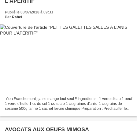
L'APÉRITIF
Publié le 03/07/2018 à 09:33
Par
Rahel
בס"ד Franchement, ça se mange tout seul !! Ingrédients : 1 verre d'eau 1 oeuf
1 verre d'huile 1 cs de sel 1 cs sucre 1 cs graines d'anis- 1 cs grains de
sésame 500g farine 1 sachet levure chimique Préparation : Préchauffer le
four Th.6 - 180°. Dans un...
AVOCATS AUX OEUFS MIMOSA