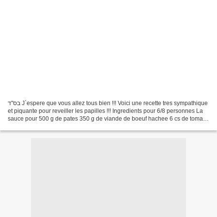
בס"ד J`espere que vous allez tous bien !!! Voici une recette tres sympathique
et piquante pour reveiller les papilles !!! Ingredients pour 6/8 personnes La
sauce pour 500 g de pates 350 g de viande de boeuf hachee 6 cs de tomate
concentree 1 cc de sucre...