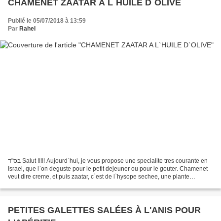
CHAMENET ZAATAR A L`HUILE D`OLIVE
Publié le 05/07/2018 à 13:59
Par
Rahel
בס"ד Salut !!!!! Aujourd`hui, je vous propose une specialite tres courante en
Israel, que l`on deguste pour le petit dejeuner ou pour le gouter. Chamenet
veut dire creme, et puis zaatar, c`est de l`hysope sechee, une plante
medicinale qui a pleins de...
PETITES GALETTES SALÉES À L'ANIS POUR