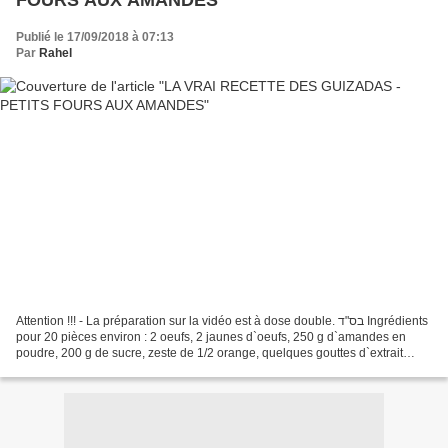
FOURS AUX AMANDES
Publié le 17/09/2018 à 07:13
Par
Rahel
Attention !!! - La préparation sur la vidéo est à dose double. בס"ד Ingrédients
pour 20 pièces environ : 2 oeufs, 2 jaunes d`oeufs, 250 g d`amandes en
poudre, 200 g de sucre, zeste de 1/2 orange, quelques gouttes d`extrait
d`amandes amère, quelques amandes...