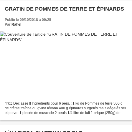
GRATIN DE POMMES DE TERRE ET ÉPINARDS
Publié le 09/10/2018 à 09:25
Par
Rahel
בס"ד Déclassé !! Ingredients pour 6 pers. : 1 kg de Pommes de terre 500 g
de crème fraîche ou gvina lévana 400 g épinards surgelés mais dégelés sel
et poivre 1 pincée de muscade 2 oeufs 1/4 litre de lait 1 brique (250g) de
crème liquide fromage a pizza...