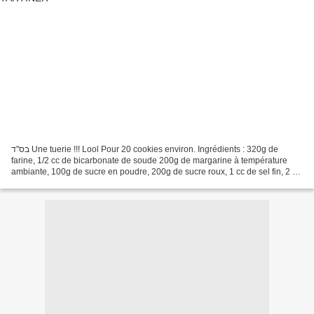
בס"ד Une tuerie !!! Lool Pour 20 cookies environ. Ingrédients : 320g de
farine, 1/2 cc de bicarbonate de soude 200g de margarine à température
ambiante, 100g de sucre en poudre, 200g de sucre roux, 1 cc de sel fin, 2 cc
d'extrait de vanille, 2 gros oeufs,...