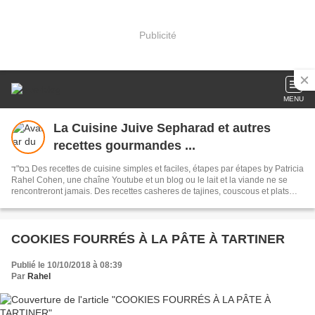
Publicité
MENU
La Cuisine Juive Sepharad et autres
recettes gourmandes ...
בס"ד Des recettes de cuisine simples et faciles, étapes par étapes by Patricia
Rahel Cohen, une chaîne Youtube et un blog ou le lait et la viande ne se
rencontreront jamais. Des recettes casheres de tajines, couscous et plats
traditionnels de Tunisie, du Maroc ainsi que des recettes de pâtisseries
orientales, françaises et autres recettes très gourmandes.
COOKIES FOURRÉS À LA PÂTE À TARTINER
Publié le 10/10/2018 à 08:39
Par
Rahel