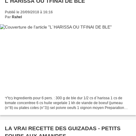
L`HARISSA OU TFINAI DE BLE
Publié le 20/09/2018 à 16:16
Par
Rahel
בס"ד Ingredients pour 6 pers. : 300 g de ble dur 1/2 cs d`harissa 1 cs de
tomate concentree 6 cs huile vegetale 1 kh de viande de boeuf (jumeau
(n°8) ou plates cotes (n°3)) sel poivre oeufs 1 oignon moyen Preparation
Dans une marmite, mettre la viande,...
LA VRAI RECETTE DES GUIZADAS - PETITS